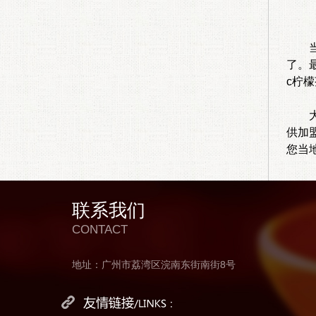
当投
了。
c柠
大c
供加
您当
联系我们
CONTACT
地址：广州市荔湾区浣南东街南街8号