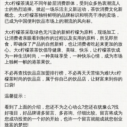
大c柠檬茶满足不同年龄层消费群体，受到众多热衷潮流人
士的热烈追捧。掀起一场乐活主义新运动，茶饮消费文化新
概念。大c柠檬茶独特鲜明的品牌标识和明亮干净的卖场，
已成为中国便利饮品市场上的潮流的风向标。
大c柠檬茶采取绿色无污染的新鲜柠檬为原料，现场加工，
让消费者亲眼看到制作的过程以及实用的原料，所见即所
食，即确保了产品的自然新鲜，也让消费者吃起来更加的放
心。大c柠檬茶茶饮倡导健康、美味、快乐，让柠檬茶饮成
为一种生活时尚，一种美味享受，一种快乐心情，成为市场
上独树一帜的港茶果饮。
不必再查找饮品店加盟排行榜，不必再天天苦恼为难!大c柠
檬茶时尚的饮品店，属于你自己的饮品店，让财富来到你的
口袋!
温馨提示：
看到了上面的介绍，您还不为之心动么?您还在犹豫么?找
好项目，好品牌请多留言、多咨询、仔细比较。留言将成为
您成功投资的一个好的开始，也许一个留言就能成就您创业
致富的梦想!