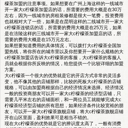
檬茶加盟的注意事项。如果想要在广州上海这样的一线城市
开一家大c柠檬茶加盟店的话，所需要的费用大概是在30万
左右，因为一线城市的房租装修都是很大一笔费，投资费用
也就相对大了一些，如果是在昆明这样的二线城市开一家大
c柠檬茶连锁店的话，所需要的费用大概是在25万元，如果
是在涪陵这样的三线城市开一家大c柠檬茶加盟店的话，所
需要的费用大概是在15万元左右。
如果想要知道费用的具体情况，可以拨打大c柠檬茶全国加
盟热线，将你所在的城市里以及你想要开一家什么规格的大
c柠檬茶加盟店告诉大c柠檬茶的客服，大c柠檬茶的客服人
员就会根据你所反映的情况，给您提供一个比较详细的加盟
方案。
大c柠檬茶一个很大的优势就是它的开店方式非常的灵活多
变，他不像其他的店铺那样，比较的死板大c柠檬茶的店铺
规格，可以由加盟商根据自己的经济情况来选择。经济情况
一般的投资商朋友可以开一家大c柠檬茶的经济型店铺，只
需要几平米左右的店铺面积，和一两位员工就能够完成大c
柠檬茶经济型店铺的所有思想，如果经济条件比较宽裕的朋
友，可以开一家大c柠檬茶旗舰店铺，将大c柠檬茶旗舰店铺
开在山区里面，盈利效果可是相当不错的。
现在大c柠檬茶的优势就是它的辨识度太高了，一般有消费