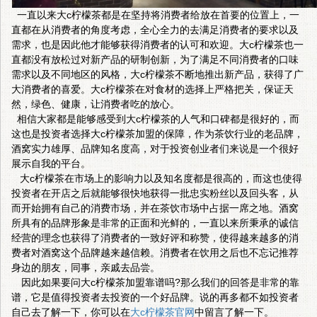
一直以来大c柠檬茶都是在坚持将消费者给放在首要的位置上，一
直都在从消费者的角度考虑，全心全力的去满足消费者的要求以及
需求，也是因此他才能够获得消费者的认可和欢迎。大c柠檬茶也一
直都没有放松过对新产品的研制创新，为了满足不同消费者的口味
需求以及不同地区的风格，大c柠檬茶不断地推出新产品，获得了广
大消费者的喜爱。大c柠檬茶在对食材的选择上严格把关，保证天
然，绿色、健康，让消费者吃的放心。
相信大家都是能够感受到大c柠檬茶的人气和口碑都是很好的，而
这也是投资者选择大c柠檬茶加盟的保障，作为茶饮行业的老品牌，
酒窝实力雄厚、品牌知名度高，对于投资创业者们来说是一个很好
展示自我的平台。
大c柠檬茶在市场上的影响力以及知名度都是很高的，而这也使得
投资者在开店之后就能够很快地获得一批忠实粉丝以及回头客，从
而开始拥有自己的消费市场，并在茶饮市场中占据一席之地。酒窝
所具有的品牌形象是非常的正面和光鲜的，一直以来所秉承的诚信
经营的理念也获得了消费者的一致好评和称赞，使得越来越多的消
费者对酒窝这个品牌越来越信赖。消费者在饮用之后也不忘记推荐
身边的朋友，同事，亲戚去品尝。
因此如果要问大c柠檬茶加盟靠谱吗?那么我们的回答是非常的靠
谱，它是值得投资者去投资的一个好品牌。说的再多都不如投资者
自己去了解一下，你可以在
大c柠檬茶官网
中留言了解一下。