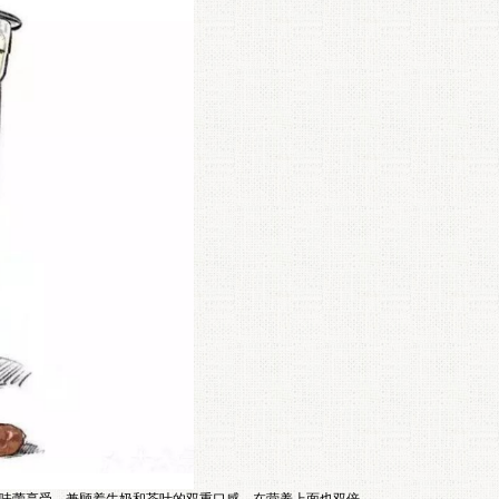
味蕾享受，兼顾着牛奶和茶叶的双重口感，在营养上面也双倍，