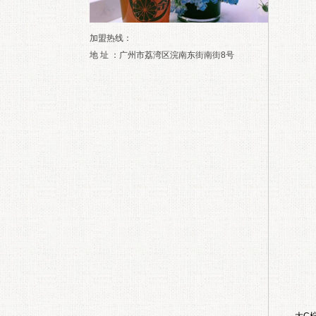
加盟热线：
地 址 ：广州市荔湾区浣南东街南街8号
大C柠