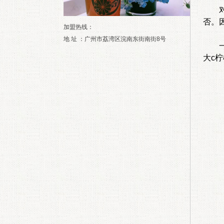
对于
否。
加盟热线：
地 址 ：广州市荔湾区浣南东街南街8号
一家
大c