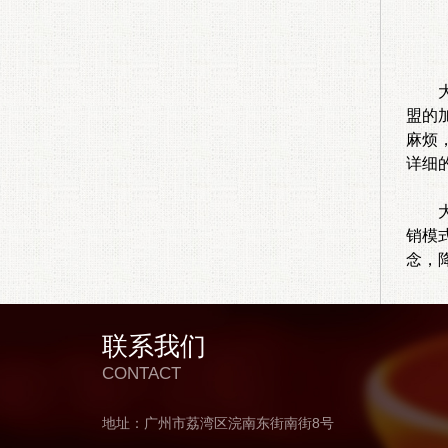
大c
盟的
麻烦
详细
大c
销模
念，
联系我们
CONTACT
地址：广州市荔湾区浣南东街南街8号